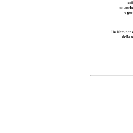
sul
ma anche
e ges
Un libro pensa
della r