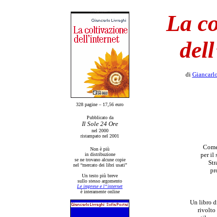
La co
dell
di
Giancarlo
328 pagine – 17,56 euro
Pubblicato da
Il Sole 24 Ore
nel 2000
ristampato nel 2001
Come 
Non è più
per il
in distribuzione
se ne trovano alcune copie
Str
nel “mercato dei libri usati”
pr
Un testo più breve
sullo stesso argomento
Le imprese e l“internet
è interamente online
Un libro d
rivolto