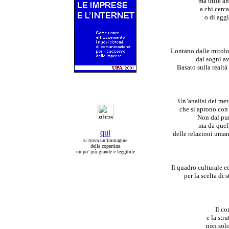
ma utile an
a chi cerc
o di agg
Lontano dalle mitolog
dai sogni av
Basato sulla realtà
Un’analisi dei met
che si aprono con
Non dal pun
ma da quell
qui
delle relazioni uman
si trova un’immagine
della copertina
un po’ più grande e leggibile
Il quadro culturale 
per la scelta di 
Il co
e la str
non sol